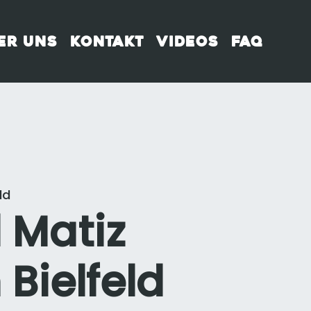
er uns
Kontakt
Videos
FAQ
ld
 Matiz
n Bielfeld