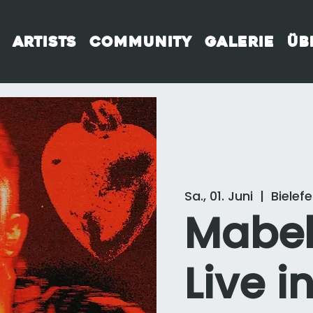
Artists
Community
Galerie
Üb
Sa., 01. Juni
  |  
Bielefe
Mabel
Live i