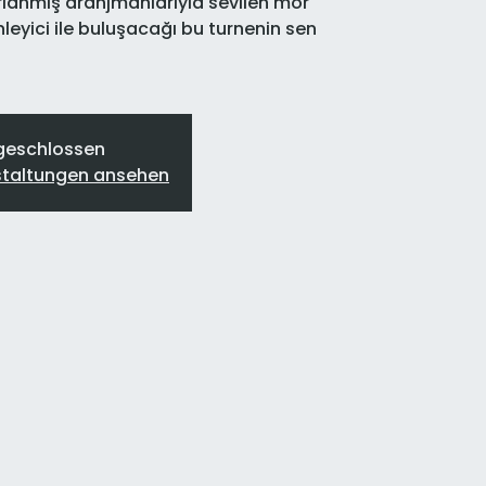
ırlanmış aranjmanlarıyla sevilen mor
inleyici ile buluşacağı bu turnenin sen
geschlossen
staltungen ansehen