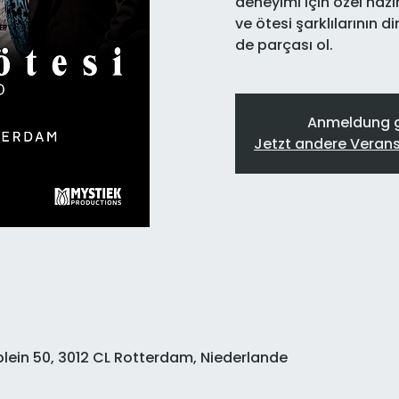
deneyimi için özel haz
ve ötesi şarklılarının d
de parçası ol.
Anmeldung 
Jetzt andere Veran
ein 50, 3012 CL Rotterdam, Niederlande