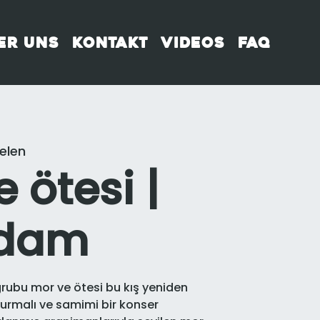
er uns
Kontakt
Videos
FAQ
elen
 ötesi |
rdam
grubu mor ve ötesi bu kış yeniden
urmalı ve samimi bir konser