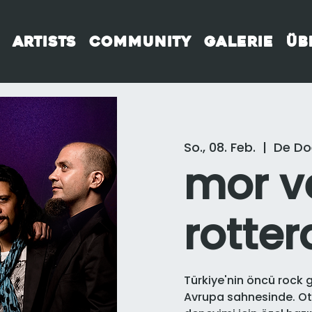
Artists
Community
Galerie
Üb
So., 08. Feb.
  |  
De Do
mor ve
rotte
Türkiye'nin öncü rock 
Avrupa sahnesinde. Ot