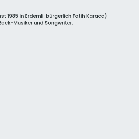
ust
1985
in
Erdemli
; bürgerlich Fatih Karaca)
Rock
-Musiker und Songwriter.